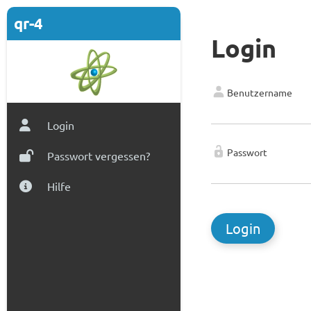
qr-4
Login
Benutzername
Login
Passwort
Passwort vergessen?
Hilfe
Login